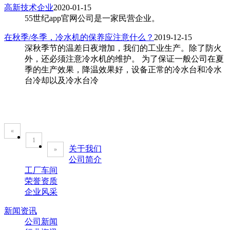
高新技术企业
2020-01-15
55世纪app官网公司是一家民营企业。
在秋季/冬季，冷水机的保养应注意什么？
2019-12-15
深秋季节的温差日夜增加，我们的工业生产。除了防火
外，还必须注意冷水机的维护。 为了保证一般公司在夏
季的生产效果，降温效果好，设备正常的冷水台和冷水
台冷却以及冷水台冷
«
1
关于我们
»
公司简介
工厂车间
荣誉资质
企业风采
新闻资讯
公司新闻