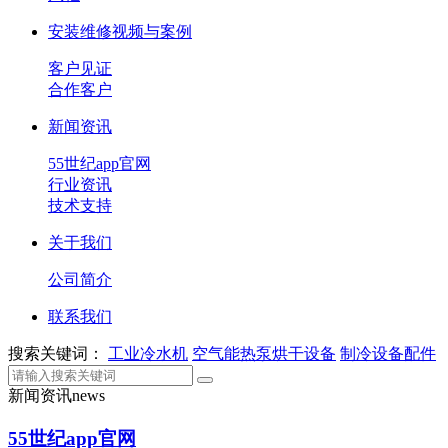
安装维修视频与案例
客户见证
合作客户
新闻资讯
55世纪app官网
行业资讯
技术支持
关于我们
公司简介
联系我们
搜索关键词：
工业冷水机
空气能热泵烘干设备
制冷设备配件
新闻资讯
news
55世纪app官网